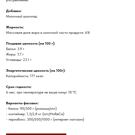
употреблению.
Добавки:
Молочный шоколад.
Жирность:
Массовая доля жира в молочной части продукта: 6%
Пищевая ценность (на 100 г):
Белки: 3.9 г
Жиры: 7,7 г
Углеводы: 23.1 г
Энергетическая ценность (на 100г):
Калорийность: 177 ккал
Срок годности:
6 мес. при температуре не выше минус 18 °С
Варианты фасовки:
- банка: 90/300 г (розница/опт)
- контейнер: 1,3/2,8 кг (опт/HoReCa)
- термобокс: 300/500/1000 г (интернет-магазин)